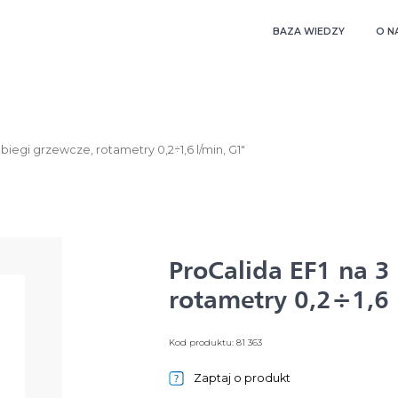
BAZA WIEDZY
O N
biegi grzewcze, rotametry 0,2÷1,6 l/min, G1"
ProCalida EF1 na 3
rotametry 0,2÷1,6 
Kod produktu: 81 363
Zaptaj o produkt