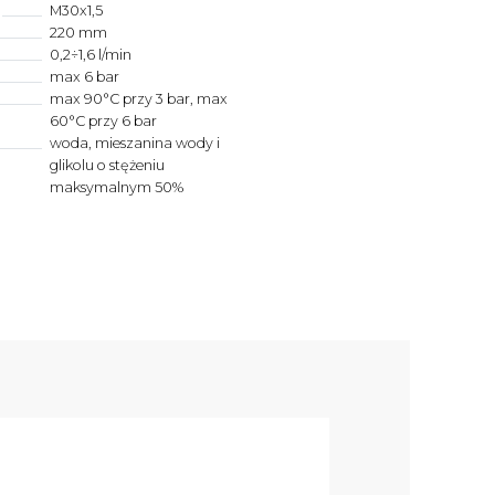
M30x1,5
220 mm
0,2÷1,6 l/min
max 6 bar
max 90°C przy 3 bar, max
60°C przy 6 bar
woda, mieszanina wody i
glikolu o stężeniu
maksymalnym 50%