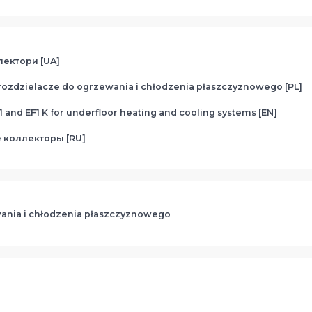
олектори [UA]
e rozdzielacze do ogrzewania i chłodzenia płaszczyznowego [PL]
 and EF1 K for underfloor heating and cooling systems [EN]
е коллекторы [RU]
wania i chłodzenia płaszczyznowego