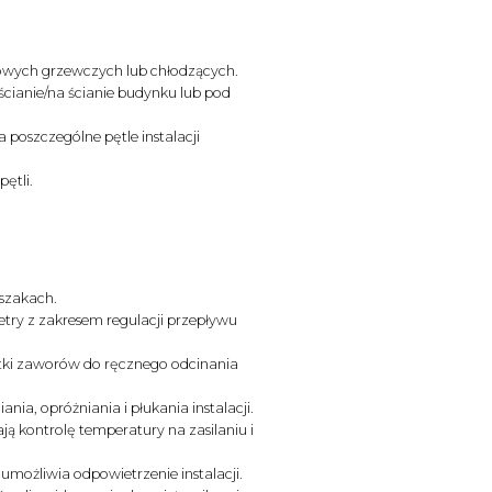
owych grzewczych lub chłodzących.
cianie/na ścianie budynku lub pod
 poszczególne pętle instalacji
ętli.
szakach.
try z zakresem regulacji przepływu
ki zaworów do ręcznego odcinania
ia, opróżniania i płukania instalacji.
ą kontrolę temperatury na zasilaniu i
umożliwia odpowietrzenie instalacji.