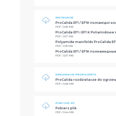
INSTRUKCJE
ProCalida EF1 / EF1K поліамідні к
PDF / 3.06 MB
ProCalida EF1 i EF1 K Poliamidow
PDF / 3.57 MB
Polyamide manifolds ProCalida EF1
PDF / 3.18 MB
ProCalida EF1 / EF1K полиамидны
PDF / 3.07 MB
DEKLARACJA PRODUCENTA
ProCalida rozdzielacze do ogrze
PDF / 0.06 MB
PLIKI CAD 2D
Pobierz plik
PDF / 0.44 MB