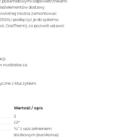
ić poliamidowymi odpowietrznikami
ład elementów dostawy.
 powrotnej można zamontować
230A) i podłączyć je do systemu
ol, CosiTherm), co pozwoli ustawić
cji.
w rozdzielacza.
czne z kluczykiem.
Wartość / opis
3
G1"
¾” z uszczelnieniem
stożkowym (eurokonus)