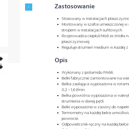
Zastosowanie
Stosowany w instalacjach płaszczyzn
Montowany w szafce umieszczonej w ś
stropem w instalacjach sufitowych.
Rozprowadza ciepło/chłód ze źródła na
płaszczyznowej.
Reguluje strumień medium w każdej z p
Opis
Wykonany z poliamidu PA66.
Belki fabrycznie zamontowane na wie
Belka zasilająca wyposażona w rotame
0,2 ÷ 1,6 l/min.
Belka powrotna wyposażona w nakręt
strumienia w danej pętli.
Belki wyposażone w zawory do napełnian
Termometry na każdej belce umożliwiaj
powrocie.
Odpowietrznik ręczny na każdej belce 