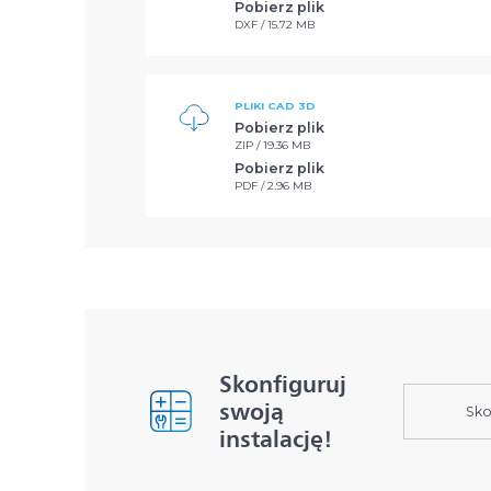
Pobierz plik
DXF / 15.72 MB
PLIKI CAD 3D
Pobierz plik
ZIP / 19.36 MB
Pobierz plik
PDF / 2.96 MB
Skonfiguruj
swoją
Sko
instalację!