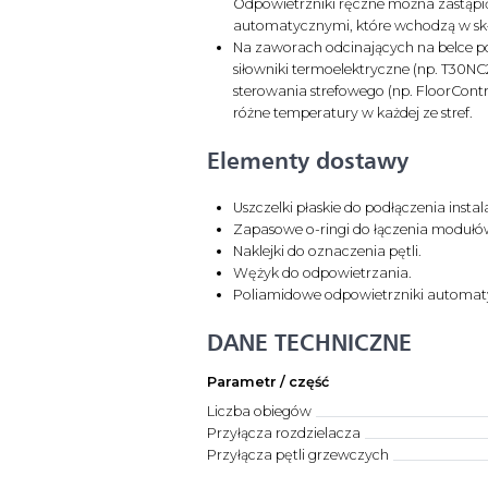
Odpowietrzniki ręczne można zastąp
automatycznymi, które wchodzą w sk
Na zaworach odcinających na belce
siłowniki termoelektryczne (np. T30NC
sterowania strefowego (np. FloorContr
różne temperatury w każdej ze stref.
Elementy dostawy
Uszczelki płaskie do podłączenia instala
Zapasowe o-ringi do łączenia modułó
Naklejki do oznaczenia pętli.
Wężyk do odpowietrzania.
Poliamidowe odpowietrzniki automaty
DANE TECHNICZNE
Parametr / część
Liczba obiegów
Przyłącza rozdzielacza
Przyłącza pętli grzewczych