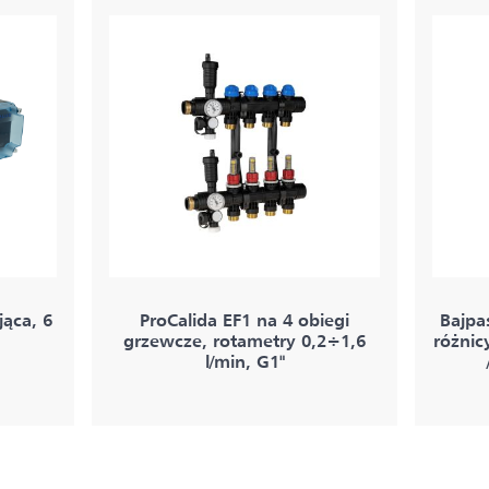
ąca, 6
ProCalida EF1 na 4 obiegi
Bajpa
grzewcze, rotametry 0,2÷1,6
różnic
l/min, G1"