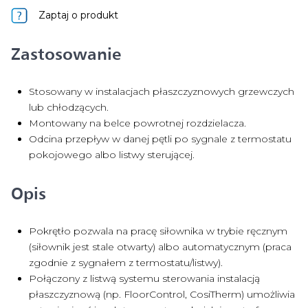
Zaptaj o produkt
Zastosowanie
Stosowany w instalacjach płaszczyznowych grzewczych
lub chłodzących.
Montowany na belce powrotnej rozdzielacza.
Odcina przepływ w danej pętli po sygnale z termostatu
pokojowego albo listwy sterującej.
Opis
Pokrętło pozwala na pracę siłownika w trybie ręcznym
(siłownik jest stale otwarty) albo automatycznym (praca
zgodnie z sygnałem z termostatu/listwy).
Połączony z listwą systemu sterowania instalacją
płaszczyznową (np. FloorControl, CosiTherm) umożliwia