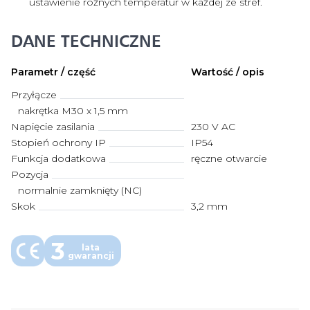
ustawienie różnych temperatur w każdej ze stref.
DANE TECHNICZNE
Parametr / część
Wartość / opis
Przyłącze
nakrętka M30 x 1,5 mm
Napięcie zasilania
230 V AC
Stopień ochrony IP
IP54
Funkcja dodatkowa
ręczne otwarcie
Pozycja
normalnie zamknięty (NC)
Skok
3,2 mm
3
lata
gwarancji