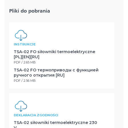
Pliki do pobrania
INSTRUKCJE
TSA-02 FO siłowniki termoelektryczne
[PL][EN][RU]
PDF / 2.65 MB
TSA-02 FO термоприводы с функцией
ручного открытия [RU]
PDF / 2.56 MB
DEKLARACJA ZGODNOŚCI
TSA-02 siłowniki termoelektryczne 230
V