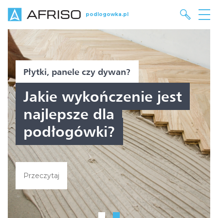
podlogowka.pl
panele czy dywan?
Konwekcja i
 wykończenie jest
W jaki
psze dla
na odc
ogówki?
nas cie
Sprawdź