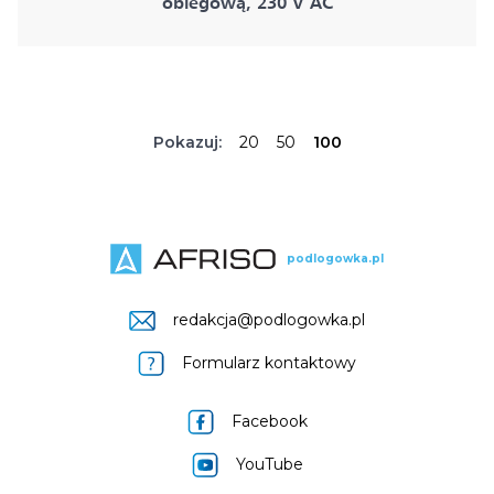
obiegową, 230 V AC
Pokazuj:
20
50
100
podlogowka.pl
redakcja@podlogowka.pl
Formularz kontaktowy
Facebook
YouTube