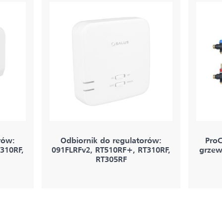
rów:
Odbiornik do regulatorów:
ProC
310RF,
091FLRFv2, RT510RF+, RT310RF,
grzew
RT305RF