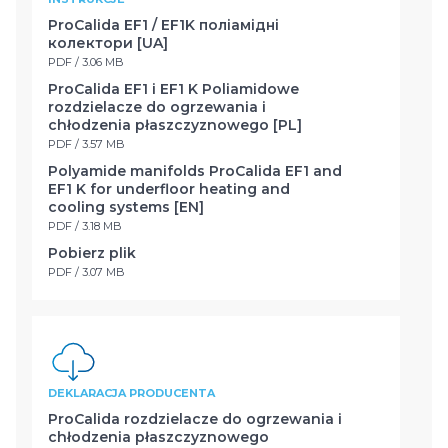
ProCalida EF1 / EF1K поліамідні
колектори [UA]
PDF / 3.06 MB
ProCalida EF1 i EF1 K Poliamidowe
rozdzielacze do ogrzewania i
chłodzenia płaszczyznowego [PL]
PDF / 3.57 MB
Polyamide manifolds ProCalida EF1 and
EF1 K for underfloor heating and
cooling systems [EN]
PDF / 3.18 MB
Pobierz plik
PDF / 3.07 MB
DEKLARACJA PRODUCENTA
ProCalida rozdzielacze do ogrzewania i
chłodzenia płaszczyznowego