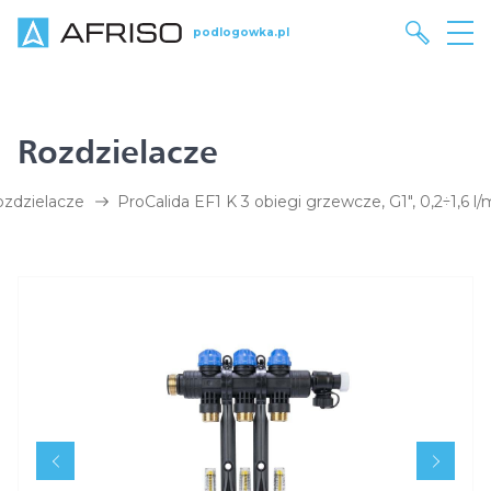
podlogowka.pl
Rozdzielacze
zdzielacze
ProCalida EF1 K 3 obiegi grzewcze, G1", 0,2÷1,6 l/