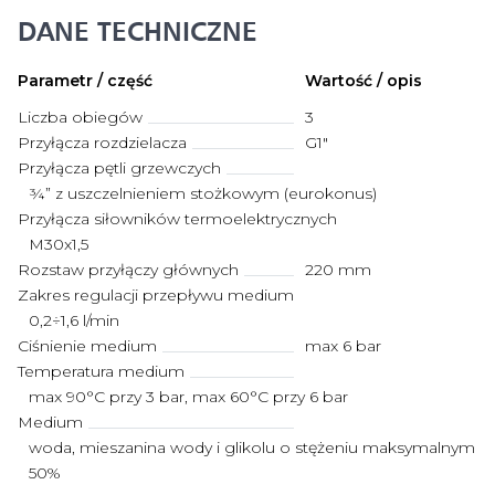
DANE TECHNICZNE
Parametr / część
Wartość / opis
Liczba obiegów
3
Przyłącza rozdzielacza
G1"
Przyłącza pętli grzewczych
¾” z uszczelnieniem stożkowym (eurokonus)
Przyłącza siłowników termoelektrycznych
M30x1,5
Rozstaw przyłączy głównych
220 mm
Zakres regulacji przepływu medium
0,2÷1,6 l/min
Ciśnienie medium
max 6 bar
Temperatura medium
max 90°C przy 3 bar, max 60°C przy 6 bar
Medium
woda, mieszanina wody i glikolu o stężeniu maksymalnym
50%