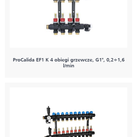
ProCalida EF1 K 4 obiegi grzewcze, G1", 0,2÷1,6
l/min