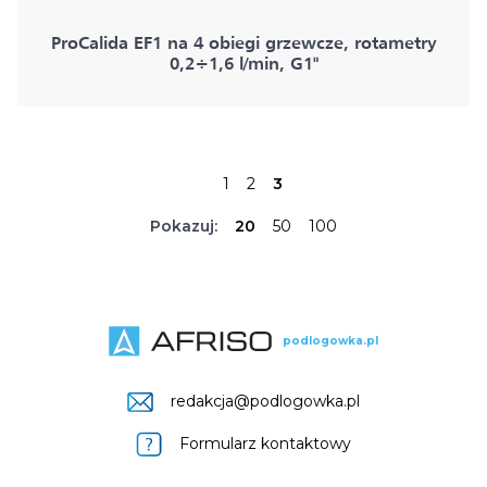
ProCalida EF1 na 4 obiegi grzewcze, rotametry
0,2÷1,6 l/min, G1"
1
2
3
Pokazuj:
20
50
100
podlogowka.pl
redakcja@podlogowka.pl
Formularz kontaktowy