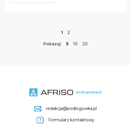
1
2
Pokazuj:
5
10
20
podlogowka.pl
redakcja@podlogowka.pl
Formularz kontaktowy