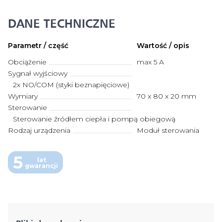
DANE TECHNICZNE
Parametr / część
Wartość / opis
Obciążenie
max 5 A
Sygnał wyjściowy
2x NO/COM (styki beznapięciowe)
Wymiary
70 x 80 x 20 mm
Sterowanie
Sterowanie źródłem ciepła i pompą obiegową
Rodzaj urządzenia
Moduł sterowania
5
lat
gwarancji