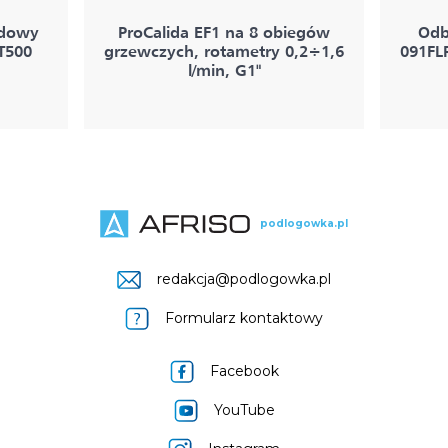
odowy
ProCalida EF1 na 8 obiegów
Odb
IT500
grzewczych, rotametry 0,2÷1,6
091FL
l/min, G1"
podlogowka.pl
redakcja@podlogowka.pl
Formularz kontaktowy
Facebook
YouTube