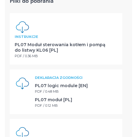
Pliki do pobrania
INSTRUKCJE
PL07 Moduł sterowania kotłem i pompą
do listwy KL06 [PL]
PDF / 0.36 MB
DEKLARACJA ZGODNOŚCI
PL07 logic module [EN]
PDF / 0.48 MB
PL07 moduł [PL]
PDF / 0.12 MB