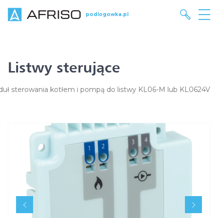
podlogowka.pl
Listwy sterujące
uł sterowania kotłem i pompą do listwy KL06-M lub KL0624V