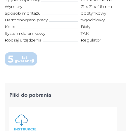
Wymiary
71 x 71 x 46 mm
Sposób montażu
podtynkowy
Harmonogram pracy
tygodniowy
Kolor
Biały
System doramkowy
TAK
Rodzaj urządzenia
Regulator
5
lat
gwarancji
Pliki do pobrania
INSTRUKCJE