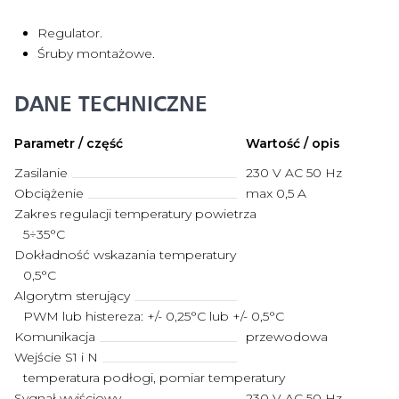
Regulator.
Śruby montażowe.
DANE TECHNICZNE
Parametr / część
Wartość / opis
Zasilanie
230 V AC 50 Hz
Obciążenie
max 0,5 A
Zakres regulacji temperatury powietrza
5÷35°C
Dokładność wskazania temperatury
0,5°C
Algorytm sterujący
PWM lub histereza: +/- 0,25°C lub +/- 0,5°C
Komunikacja
przewodowa
Wejście S1 i N
temperatura podłogi, pomiar temperatury
Sygnał wyjściowy
230 V AC 50 Hz