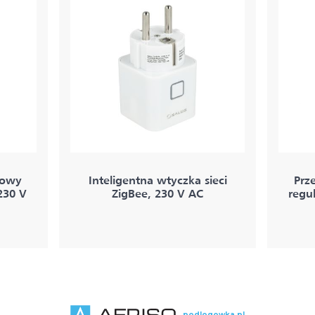
kowy
Inteligentna wtyczka sieci
Prz
230 V
ZigBee, 230 V AC
regu
podlogowka.pl