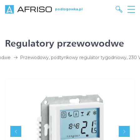
podlogowka.pl
Regulatory przewowodwe
wodwe
Przewodowy, podtynkowy regulator tygodniowy, 230 V 