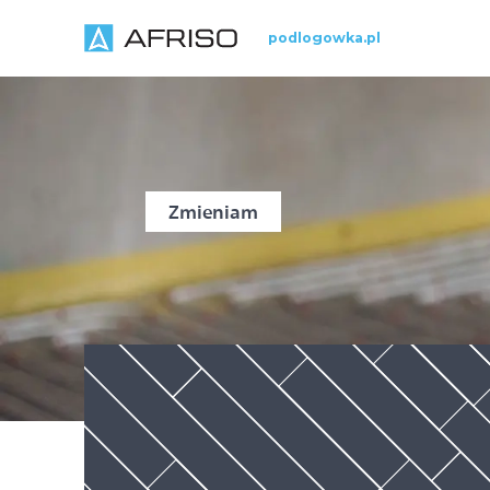
podlogowka.pl
Zmieniam