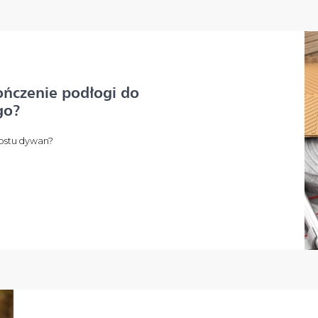
kończenie podłogi do
go?
rostu dywan?