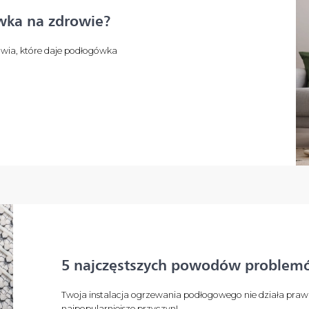
wka na zdrowie?
rowia, które daje podłogówka
5 najczęstszych powodów problem
Twoja instalacja ogrzewania podłogowego nie działa praw
najpopularniejsze przyczyn!