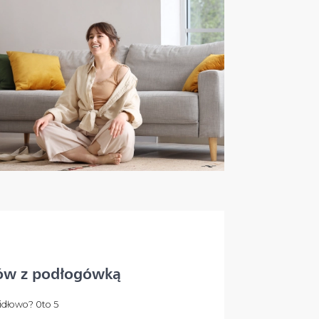
ów z podłogówką
idłowo? 0to 5