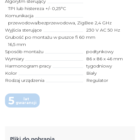
Algorytm sterujący
TPI lub histereza +/- 0,25°C
Komunikacja
przewodowa/bezprzewodowa, ZigBee 2,4 GHz
Wyjścia sterujące
230 V AC 50 Hz
Grubość po montażu w puszce fi 60 mm
16,5 mm
Sposób montażu
podtynkowy
Wymiary
86 x 86 x 46 mm
Harmonogram pracy
tygodniowy
Kolor
Biały
Rodzaj urządzenia
Regulator
5
lat
gwarancji
Pliki do pobrania