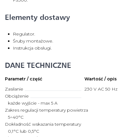
FS300.
Elementy dostawy
Regulator.
Śruby montażowe.
Instrukcja obsługi.
DANE TECHNICZNE
Parametr / część
Wartość / opis
Zasilanie
230 V AC 50 Hz
Obciążenie
każde wyjście - max 5 A
Zakres regulacji temperatury powietrza
5÷40°C
Dokładność wskazania temperatury
0,1°C lub 0,5°C