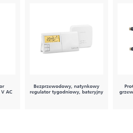
or
Bezprzewodowy, natynkowy
Pro
 V AC
regulator tygodniowy, bateryjny
grzew